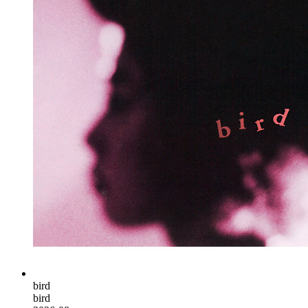
bird
bird