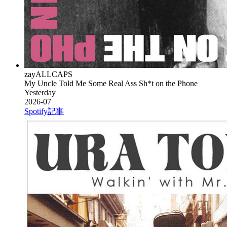
zayALLCAPS
My Uncle Told Me Some Real Ass Sh*t on the Phone
Yesterday
2026-07
Spotify
記事