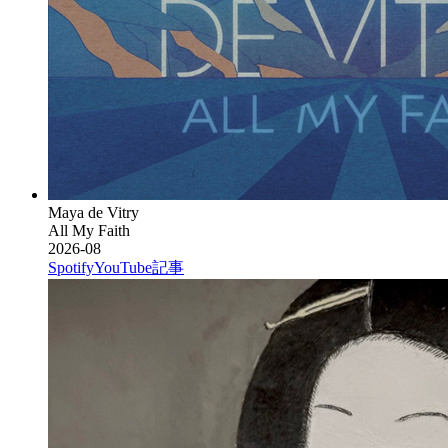
Maya de Vitry
All My Faith
2026-08
Spotify
YouTube
記事