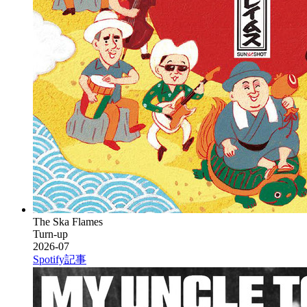
The Ska Flames
Turn-up
2026-07
Spotify
記事