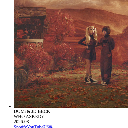
DOMi & JD BECK
WHO ASKED?
2026-08
Spotify
YouTube
記事