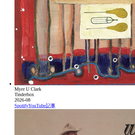
Myer U Clark
Tinderbox
2026-08
Spotify
YouTube
記事